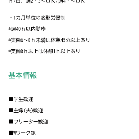
ｈ/日、週2・3～ＯＫ/週4・～ＯＫ
・1カ月単位の変形労働制
*週40ｈ以内勤務
*実働6～8ｈ未満は休憩45分以上あり
*実働8ｈ以上は休憩1ｈ以上あり
基本情報
■学生歓迎
■主婦(夫)歓迎
■フリーター歓迎
■WワークOK