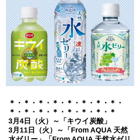
＊・＊・＊・＊・＊・＊・＊・＊・
＊・＊・＊・＊・＊・＊・＊・＊
3
月
4
日（
火）～
「
キウイ炭酸
」
3
月
11
日（
火）～
「From AQUA 天然
水ゼリー」「From AQUA 天然水ゼリ