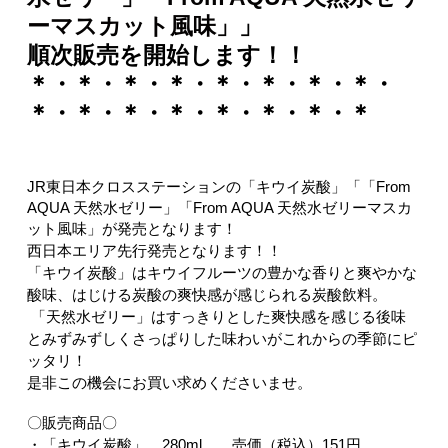
ーマスカット風味」
」
順次販売を開始します！！
＊・＊・＊・＊・＊・＊・＊・＊・
＊・＊・＊・＊・＊・＊・＊・＊
JR東日本クロスステーションの
「
キウイ炭酸
」「「From
AQUA 天然水ゼリー」「From AQUA 天然水ゼリーマスカ
ット風味」
が発売となります
！
西日本エリア先行発売となります！！
「キウイ炭酸」はキウイフルーツの豊かな香りと爽やかな
酸味、はじける炭酸の爽快感が感じられる炭酸飲料。
「天然水ゼリー」はすっきりとした爽快感
を感じる後味
とみずみずしくさっぱりした味わいがこれからの季節にピ
ッタリ！
是非この機会にお買い求めくださいませ。
〇販売商品〇
・「
キウイ炭酸
」 280ml 売価（税込）
151
円